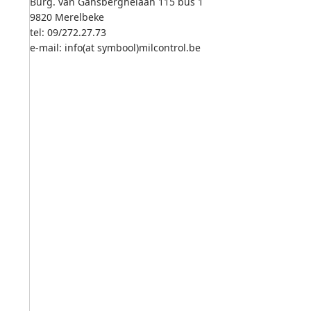
Burg. van Gansberghelaan 115 bus 1
9820 Merelbeke
tel: 09/272.27.73
e-mail: info(at symbool)milcontrol.be