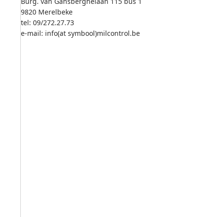
Burg. van Gansberghelaan 115 bus 1
9820 Merelbeke
tel: 09/272.27.73
e-mail: info(at symbool)milcontrol.be